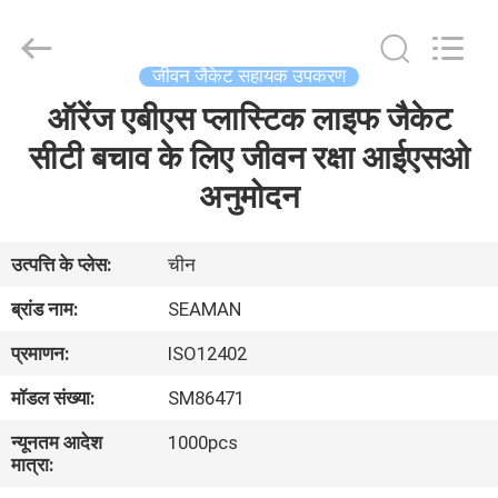
Jiaxing
Seaman
Marine
Co.,Ltd..
All
जीवन जैकेट सहायक उपकरण
Rights
Reserved.
ऑरेंज एबीएस प्लास्टिक लाइफ जैकेट
घर
सीटी बचाव के लिए जीवन रक्षा आईएसओ
उत्पादों
अनुमोदन
वीडियो
उत्पत्ति के प्लेस:
चीन
ब्रांड नाम:
SEAMAN
हमारे
प्रमाणन:
ISO12402
बारे
मॉडल संख्या:
SM86471
में
न्यूनतम आदेश
1000pcs
मात्रा:
कारखाना