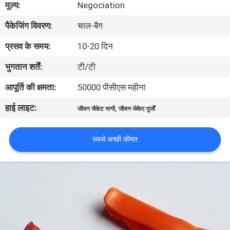
मूल्य:
Negociation
भ्रमण
पैकेजिंग विवरण:
चाल-बैग
गुणवत्ता
प्रसव के समय:
10-20 दिन
नियंत्रण
भुगतान शर्तें:
टी/टी
आपूर्ति की क्षमता:
50000 पीसीएस महीना
COMPANY
हाई लाइट:
,
NEWS
जीवन जैकेट भागों
जीवन जेकेट पुर्जों
सबसे अच्छी कीमत
साइटमैप
PRIVACY
POLICY