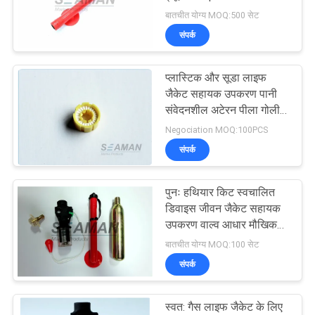
राहत वाल्व
बातचीत योग्य MOQ:500 सेट
संपर्क
प्लास्टिक और सूडा लाइफ
जैकेट सहायक उपकरण पानी
संवेदनशील अटेरन पीला गोली
फिर से हथौड़ा किट
Negociation MOQ:100PCS
संपर्क
पुनः हथियार किट स्वचालित
डिवाइस जीवन जैकेट सहायक
उपकरण वाल्व आधार मौखिक
ट्यूब क्लिप
बातचीत योग्य MOQ:100 सेट
संपर्क
स्वत: गैस लाइफ जैकेट के लिए