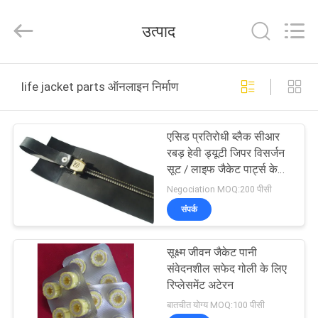
Jiaxing
Seaman
Marine
उत्पाद
Co.,Ltd..
All
Rights
Reserved.
घर
life jacket parts ऑनलाइन निर्माण
उत्पादों
एसिड प्रतिरोधी ब्लैक सीआर
रबड़ हेवी ड्यूटी जिपर विसर्जन
वीडियो
सूट / लाइफ जैकेट पार्ट्स के
लिए
Negociation MOQ:200 पीसी
हमारे
संपर्क
बारे
सूक्ष्म जीवन जैकेट पानी
में
संवेदनशील सफेद गोली के लिए
रिप्लेसमेंट अटेरन
कारखाना
बातचीत योग्य MOQ:100 पीसी