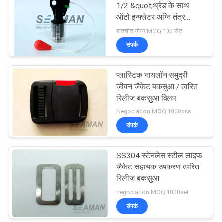
1/2 &quot;थ्रेड के साथ
ऑटो इन्फ्लेटर अग्नि तंत्र
उपकरण
बातचीत योग्य MOQ:100 सेट
संपर्क
प्लास्टिक नायलॉन समुद्री
जीवन जैकेट बकसुआ / त्वरित
रिलीज बकसुआ क्लिप
Negociation MOQ:1000pcs
संपर्क
SS304 स्टेनलेस स्टील लाइफ
जैकेट सहायक उपकरण त्वरित
रिलीज बकसुआ
negociation MOQ:1000set
संपर्क