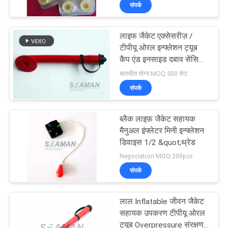
संपर्क
भ्रमण
लाइफ जैकेट एक्सेसरीज़ /
गुणवत्ता
टीपीयू ओरल इन्फ्लेशन ट्यूब
नियंत्रण
कैप एंड इनसाइड दबाव सेंसिटिव
वाल्व के साथ
बातचीत योग्य MOQ:500 सेट
संपर्क
COMPANY
NEWS
ब्लैक लाइफ़ जैकेट सहायक
मैनुअल इंफ्लेटर मिनी इन्फ्लेशन
साइटमैप
डिवाइस 1/2 &quot;थ्रेड
Negociation MOQ:200pcs
संपर्क
PRIVACY
POLICY
लाल Inflatable जीवन जैकेट
सहायक उपकरण टीपीयू ओरल
ट्यूब Overpressure संरक्षण