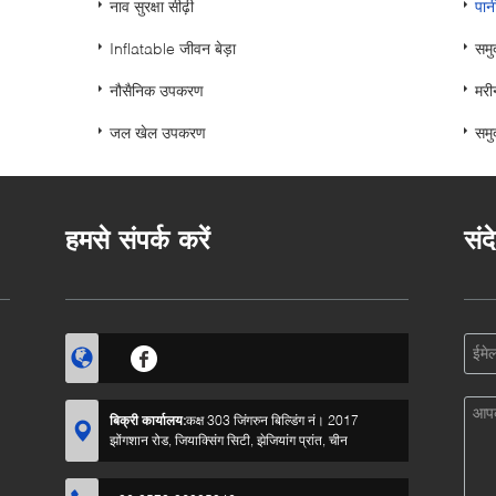
नाव सुरक्षा सीढ़ी
पान
Inflatable जीवन बेड़ा
समु
नौसैनिक उपकरण
मरीन
जल खेल उपकरण
समु
हमसे संपर्क करें
संद
बिक्री कार्यालय:
कक्ष 303 जिंगरुन बिल्डिंग नं। 2017
झोंगशान रोड, जियाक्सिंग सिटी, झेजियांग प्रांत, चीन