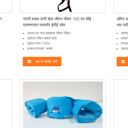
टर
नारंगी बचाव पानी खेल जीवन जैकेट 100 एन सीई
ऑरेंज क
प्रमाणपत्र नायलॉन ईपीई फोम
नाव प्ल
उत्पाद का नाम:अवकाश जीवन जैकेट
सामग्
आवेदन:जीवन बचाने वाले
आकार
उछाल स्तर:100N
मान
आकार:वयस्क / बच्चा
उछाल
अब से संपर्क करें