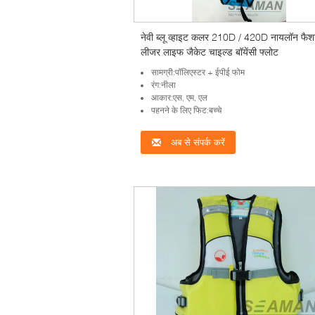
नेवी ब्लू व्हाइट कलर 210D / 420D नायलॉन फै
लीजर लाइफ जैकेट चाइल्ड बॉयेंसी फ्लोट
सामग्री:पॉलिएस्टर + ईपीई फोम
रंग:नीला
आकार:एस, एम, एल
पहनने के लिए फिट:बच्चे
अब से संपर्क करें