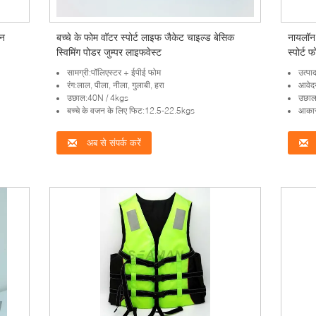
शन
बच्चे के फोम वॉटर स्पोर्ट लाइफ जैकेट चाइल्ड बेसिक
नायलॉन 
स्विमिंग पोडर जुम्पर लाइफवेस्ट
स्पोर्ट
सामग्री:पॉलिएस्टर + ईपीई फोम
उत्प
रंग:लाल, पीला, नीला, गुलाबी, हरा
आवेदन
उछाल:40N / 4kgs
उछाल
बच्चे के वजन के लिए फिट:12.5‐22.5kgs
आकार:
अब से संपर्क करें