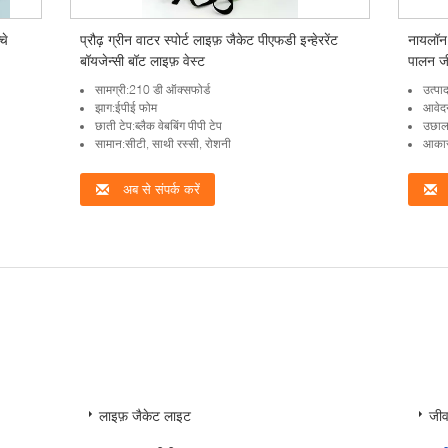
चे
प्रौढ़ ग्रीन वाटर स्पोर्ट लाइफ़ जैकेट पीएफडी इन्हेररेंट
नायलॉन 
बॉयजेन्सी बॉट लाइफ़ वेस्ट
पालन जी
सामग्री:210 डी ऑक्सफोर्ड
उत्प
झाग:ईपीई फोम
आवेदन
छाती टेप:ब्लैक वेबबिंग पीपी टेप
उछाल
सामान:सीटी, साथी रस्सी, रोशनी
आकार:
अब से संपर्क करें
लाइफ़ जैकेट लाइट
जी