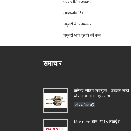
एयर साँसिंग उपकरण
लाइफबॉय रिंग
समुद्री डेक उपकरण
समुद्री आग बुझाने की कल
समाचार
कंटेनर लोडिंग नियंत्रण - पायलट सीढ़ी
और अन्य सामान एक साथ
और अधिक पढ़ें
Marintec चीन 2015 शंघाई में