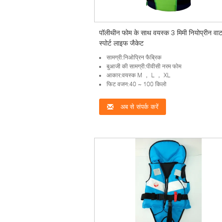
पॉलीथीन फोम के साथ वयस्क 3 मिमी नियोप्रीन वा
स्पोर्ट लाइफ जैकेट
सामग्री:निओप्रिन फैब्रिक
बुआजी की सामग्री:पीवीसी नरम फोम
आकार:वयस्क M ， L ， XL
फिट वजन:40 ~ 100 किलो
अब से संपर्क करें