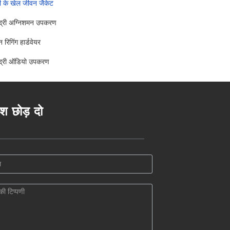
ी के खेल जीवन जैकेट
द्री अग्निशमन उपकरण
 रिगिंग हार्डवेयर
द्री ऑडियो उपकरण
ेश छोड़ दो