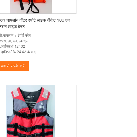
लर नायलॉन वॉटर स्पोर्ट लाइफ जैकेट 100 एन
ॉटेशन लाइफ़ वेस्ट
री:नायलॉन + ईपीई फोम
:एस, एम, एल, एक्सएल
क:आईएसओ 12402
 हानि:<5% 24 घंटे के बाद
अब से संपर्क करें