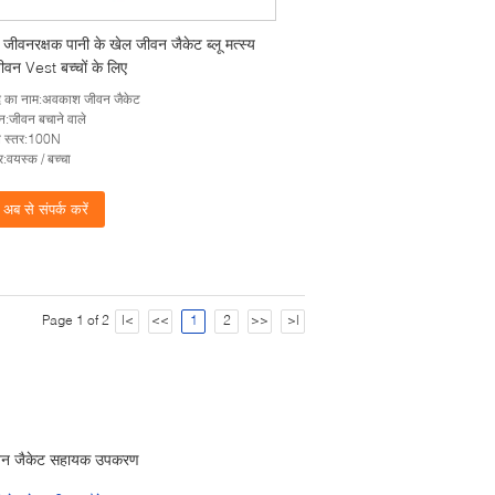
जीवनरक्षक पानी के खेल जीवन जैकेट ब्लू मत्स्य
वन Vest बच्चों के लिए
ाद का नाम:अवकाश जीवन जैकेट
:जीवन बचाने वाले
 स्तर:100N
वयस्क / बच्चा
अब से संपर्क करें
Page 1 of 2
|<
<<
1
2
>>
>|
वन जैकेट सहायक उपकरण