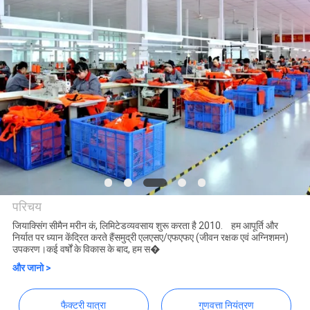
भ्रमण
गुणवत्ता
नियंत्रण
COMPANY
NEWS
साइटमैप
परिचय
जियाक्सिंग सीमैन मरीन कं, लिमिटेडव्यवसाय शुरू करता है 2010. हम आपूर्ति और
PRIVACY
निर्यात पर ध्यान केंद्रित करते हैंसमुद्री एलएसए/एफएफए (जीवन रक्षक एवं अग्निशमन)
Jiaxing Seaman Marine
उपकरण।कई वर्षों के विकास के बाद, हम स�
POLICY
Co.,Ltd.
और जानो >
फैक्टरी यात्रा
गुणवत्ता नियंत्रण