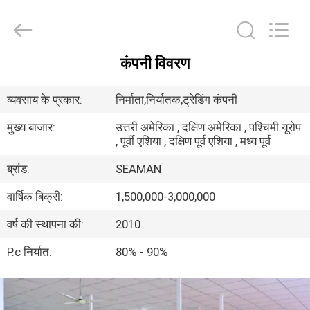
Jiaxing
Seaman
Marine
Co.,Ltd..
All
Rights
कंपनी विवरण
Reserved.
घर
व्यवसाय के प्रकार:
निर्माता,निर्यातक,ट्रेडिंग कंपनी
उत्पादों
मुख्य बाजार:
उत्तरी अमेरिका , दक्षिण अमेरिका , पश्चिमी यूरोप
, पूर्वी एशिया , दक्षिण पूर्व एशिया , मध्य पूर्व
वीडियो
ब्रांड:
SEAMAN
वार्षिक बिक्री:
1,500,000-3,000,000
हमारे
वर्ष की स्थापना की:
2010
बारे
P.c निर्यात:
80% - 90%
में
कारखाना