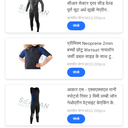
सीआर सेक्टर द्रव सीड वेल्ड
पूर्ण सूट अर्ध सूखी नेप्रीन
19
Wetsuits
बातचीत योग्य MOQ:200pcs
संपर्क
लाइफबॉय रिंग
प्रीमियम Neoprene 2mm
बच्चों छोटू Wetsuit नायलॉन
जर्सी डबल साइड के साथ टुकड़े
टुकड़े में
बातचीत योग्य MOQ:200pcs
संपर्क
45
आकार एस - एक्सएक्सएल पानी
Inflatable जीवन बेड़ा
स्पोर्ट्स गियर 3 मिमी लम्बी जॉन
नेओप्रीन वेट्सइट केएकिंग के
लिए
बातचीत योग्य MOQ:200pcs
संपर्क