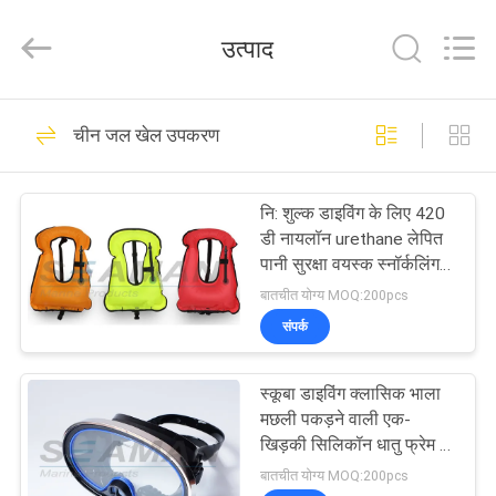
Jiaxing
Seaman
Marine
उत्पाद
Co.,Ltd..
All
Rights
Reserved.
घर
34
चीन जल खेल उपकरण
समुद्री जीवन जैकेट
उत्पादों
नि: शुल्क डाइविंग के लिए 420
डी नायलॉन urethane लेपित
वीडियो
पानी सुरक्षा वयस्क स्नॉर्कलिंग
जैकेट लाइफ जैकेट
बातचीत योग्य MOQ:200pcs
हमारे
संपर्क
24
बारे
स्कूबा डाइविंग क्लासिक भाला
में
लाइफ़ जैकेट लाइट
मछली पकड़ने वाली एक-
खिड़की सिलिकॉन धातु फ्रेम के
साथ मास्क पकाया
कारखाना
बातचीत योग्य MOQ:200pcs