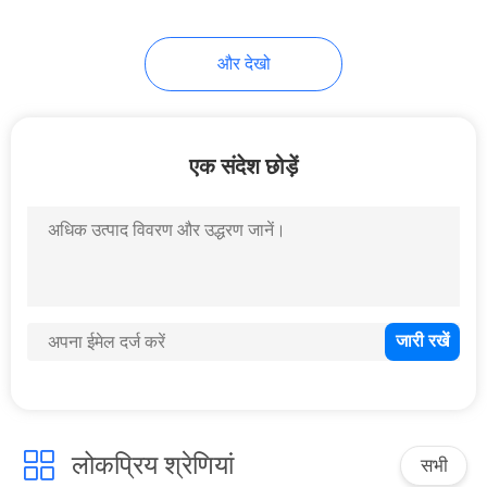
41
और देखो
समुद्री अग्निशमन
उपकरण
एक संदेश छोड़ें
29
समुद्री डेक उपकरण
लोकप्रिय श्रेणियां
सभी