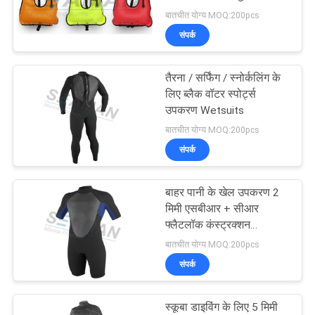
बातचीत योग्य MOQ:200pcs
संपर्क
8
तैरना / सर्फिंग / स्नोर्कलिंग के
नाव सुरक्षा सीढ़ी
लिए ब्लैक वॉटर स्पोर्ट्स
उपकरण Wetsuits
बातचीत योग्य MOQ:200pcs
संपर्क
बाहर पानी के खेल उपकरण 2
16
मिमी एसबीआर + सीआर
फ्लैटलॉक कंस्ट्रक्शन
पानी के खेल जीवन जैकेट
स्प्रॉरोड्सट्स Wetsuits
बातचीत योग्य MOQ:200pcs
संपर्क
स्कूबा डाइविंग के लिए 5 मिमी