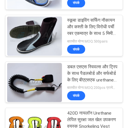
संपर्क
भ्रमण
स्कूबा डाइविंग सर्फिंग नौकायन
गुणवत्ता
27
और कश्ती के लिए विरोधी पर्ची
नियंत्रण
रबर एकमात्र के साथ 5 मिमी
जीवन जैकेट सहायक
ऊंची शीर्ष ज़िप neoprene
बातचीत योग्य MOQ:500pairs
उपकरण
wetsuit जूते
संपर्क
COMPANY
NEWS
डबल एसएस स्विवल्स और ट्रिप
के साथ पैडलबोर्ड और सर्फबोर्ड
साइटमैप
के लिए बीएएसएफ urethane
31
प्रीमियम कोइल्ड एसयूपी पट्टा
बातचीत योग्य MOQ:200pcs प्रत्येक रंग
संपर्क
PRIVACY
एयर साँसिंग उपकरण
POLICY
420D नायलॉन Urethane
लेपित सुरक्षा जल खेल उपकरण
वयस्क Snorkeling Vest