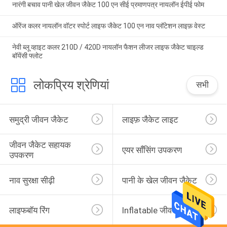
नारंगी बचाव पानी खेल जीवन जैकेट 100 एन सीई प्रमाणपत्र नायलॉन ईपीई फोम
ऑरेंज कलर नायलॉन वॉटर स्पोर्ट लाइफ जैकेट 100 एन नाव प्लॉटेशन लाइफ़ वेस्ट
नेवी ब्लू व्हाइट कलर 210D / 420D नायलॉन फैशन लीजर लाइफ जैकेट चाइल्ड
बॉयेंसी फ्लोट
लोकप्रिय श्रेणियां
सभी
समुद्री जीवन जैकेट
लाइफ़ जैकेट लाइट
जीवन जैकेट सहायक 
एयर साँसिंग उपकरण
उपकरण
नाव सुरक्षा सीढ़ी
पानी के खेल जीवन जैकेट
लाइफबॉय रिंग
Inflatable जीवन बेड़ा