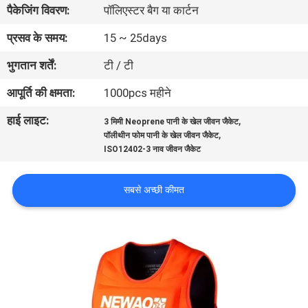
पैकेजिंग विवरण:
पॉलिएस्टर बैग या कार्टन
भ्रमण
प्रसव के समय:
15 ~ 25days
गुणवत्ता
भुगतान शर्तें:
टी / टी
नियंत्रण
आपूर्ति की क्षमता:
1000pcs महीने
हाई लाइट:
,
3 मिमी Neoprene पानी के खेल जीवन जैकेट
COMPANY
,
पॉलीथीन फोम पानी के खेल जीवन जैकेट
NEWS
ISO12402-3 नाव जीवन जैकेट
सबसे अच्छी कीमत
साइटमैप
PRIVACY
POLICY