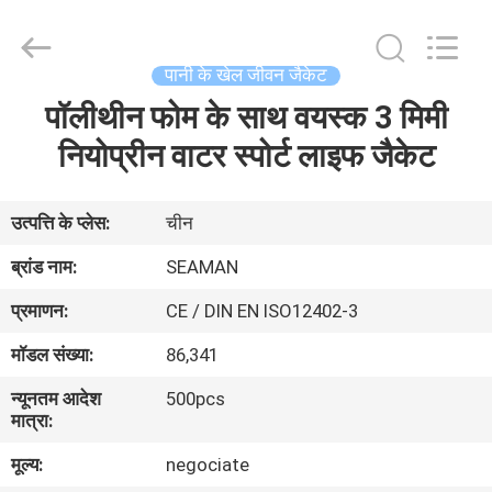
Jiaxing
Seaman
Marine
Co.,Ltd..
All
पानी के खेल जीवन जैकेट
Rights
Reserved.
पॉलीथीन फोम के साथ वयस्क 3 मिमी
घर
नियोप्रीन वाटर स्पोर्ट लाइफ जैकेट
उत्पादों
उत्पत्ति के प्लेस:
चीन
वीडियो
ब्रांड नाम:
SEAMAN
प्रमाणन:
CE / DIN EN ISO12402-3
हमारे
मॉडल संख्या:
86,341
बारे
न्यूनतम आदेश
500pcs
में
मात्रा:
मूल्य:
negociate
कारखाना