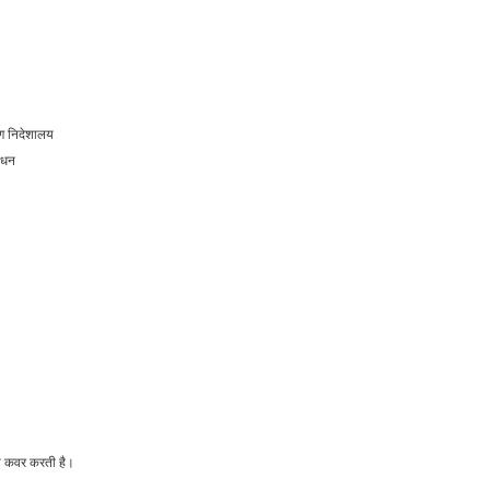
रण निदेशालय
ोधन
को कवर करती है।