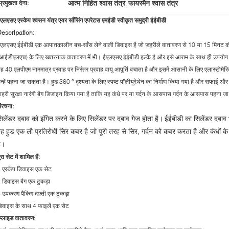
आत्म निहित श्वास तंत्र
फायरमैन श्वास तंत्र
प्रमुखता देना:
,
एलएसए एस्केप श्वसन यंत्र एयर साँसिंग एपरेटस एमईडी स्वीकृत समुद्री ईईबीडी
escripation:
एलएसए ईईबीडी एक आपातकालीन बच-साँस लेने वाली डिवाइस है जो जहरीले वातावरण से 10 या 15 मिनट की प
आईडीएलएच) के लिए खतरनाक वातावरण में भी। ईएलएसए ईईबीडी हल्के है और इसे आराम के साथ ही उपयोग क
ह 40 एलपीएम नाममात्र प्रवाह पर निरंतर प्रवाह वायु आपूर्ति बचाता है और इसमें आसानी के लिए एलास्टोमेरिक ग
न्हें पहना जा सकता है। हुड 360 ° दृश्यता के लिए स्पष्ट पॉलीयुरेथेन का निर्माण किया गया है और सफाई
ाहरी सुरक्षा नारंगी बैग डिजाइन किया गया है ताकि यह कंधे पर या गर्दन के आसपास गर्दन के आसपास पहना 
ंरचना:
िलेंडर दबाव को इंगित करने के लिए सिलेंडर पर दबाव गेज होता है।
ईईबीडी का सिलेंडर दबाव भ
ह हुड एक लौ प्रतिरोधी सिर कवर है जो पूरी तरह से सिर, गर्दन को कवर करता है और कंधों क
ै।
ूरा सेट में शामिल हैं:
 एस्केप डिवाइस एक सेट
 डिवाइस बैग एक टुकड़ा
 उपकरण पैकिंग दफ़्ती एक टुकड़ा
िवाइस के साथ 4 फ़ाइलें एक सेट
प्लाइड वातावरण: