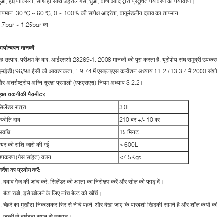
ुआं, हाइपोक्सिया, साथ ही साथ जहरीले गैस, धुआं, वाष्प आदि द्वारा प्रदूषित पर्यावरण का पर्यावरण।
ापमान -30 ℃ ~ 60 ℃, 0 ~ 100% की सापेक्ष आर्द्रता, वायुमंडलीय दबाव का तापमान
.7bar ~ 1.25bar का
ार्यान्वयन मानकों
ह उत्पाद, परीक्षण के बाद, आईएसओ 23269-1: 2008 मानकों को पूरा करता है, यूरोपीय संघ समुद्री उपक
एमईडी) 96/98 ईसी की आवश्यकता, 1 9 74 में एसएलएएस कन्वेंशन अध्याय 11-2 / 13.3.4 में 2000 संश
र अंतर्राष्ट्रीय अग्नि सुरक्षा प्रणाली (एफएसएस) नियम अध्याय 3 2.2।
ुख्य तकनीकी पैरामीटर
सिलेंडर मात्रा
3.0L
स्फीति दाब
210 बर +/- 10 बर
अवधि
15 मिनट
एयर की राशि जारी की गई
> 600L
उपकरण (गैस सहित) वजन
<7.5Kgs
िर्देश का प्रयोग करें:
. दबाव गेज की जांच करें, सिलेंडर की क्षमता का निरीक्षण करें और सील को फाड़ दें।
. बैठा रखो, इसे खोलने के लिए लांच बेल्ट को खींचें।
. चेहरे का मुखौटा निकालकर सिर से नीचे पहनें, और देखा जाए कि पारदर्शी खिड़की सामने है और शॉल कंधों 
. जल्दी से दुर्घटना स्थल से स्क्वाड।