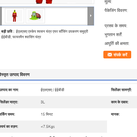
मूल्य:
पैकेजिंग विवरण:
प्रसव के समय:
बड़ी छवि :
ईएलएसए एस्केप श्वसन यंत्र एयर साँसिंग उपकरण समुद्री
भुगतान शर्तें:
ईईबीडी, फायरमैन श्वासिंग यंत्र
आपूर्ति की क्षमता:
संपर्क करें
िस्तृत उत्पाद विवरण
उत्पाद का नाम:
ईएलएसए / ईईबीडी
सिलेंडर सामग्री:
सिलेंडर मात्रा:
3L
काम के दबाव:
वर्किंग समय:
15 मिनट
मानक:
स्वयं का वज़न:
<7.5Kgs