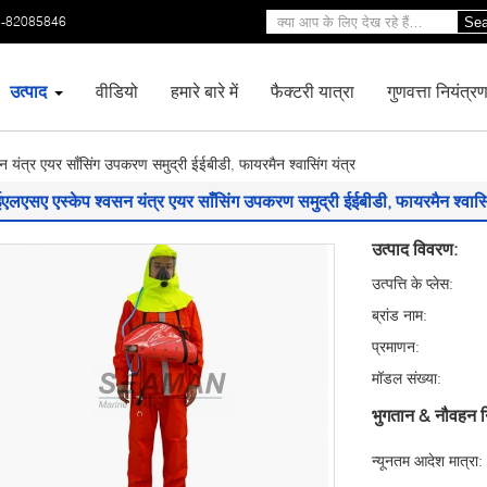
3-82085846
Sea
उत्पाद
वीडियो
हमारे बारे में
फैक्टरी यात्रा
गुणवत्ता नियंत्र
 यंत्र एयर साँसिंग उपकरण समुद्री ईईबीडी, फायरमैन श्वासिंग यंत्र
ईएलएसए एस्केप श्वसन यंत्र एयर साँसिंग उपकरण समुद्री ईईबीडी, फायरमैन श्वासिं
उत्पाद विवरण:
उत्पत्ति के प्लेस:
ब्रांड नाम:
प्रमाणन:
मॉडल संख्या:
भुगतान & नौवहन न
न्यूनतम आदेश मात्रा: