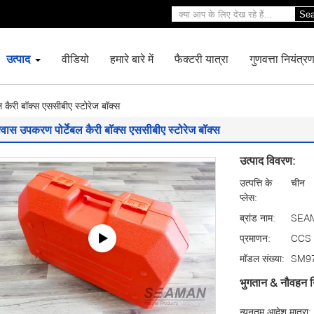
Sea
उत्पाद
वीडियो
हमारे बारे में
फैक्टरी यात्रा
गुणवत्ता नियंत्र
 कैरी बॉक्स एससीबीए स्टोरेज बॉक्स
श्वास उपकरण पोर्टेबल कैरी बॉक्स एससीबीए स्टोरेज बॉक्स
उत्पाद विवरण:
उत्पत्ति के
चीन
प्लेस:
ब्रांड नाम:
SEA
प्रमाणन:
CCS
मॉडल संख्या:
SM9
भुगतान & नौवहन न
न्यूनतम आदेश मात्रा: