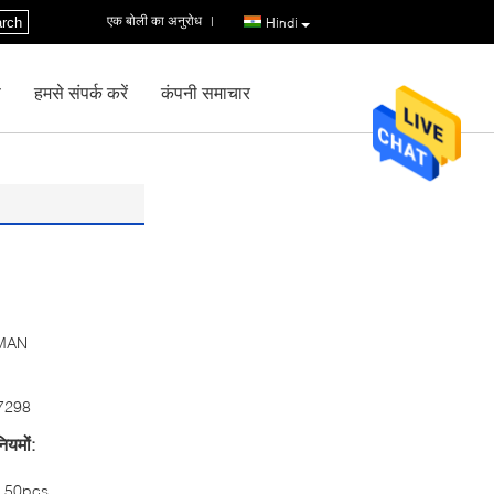
एक बोली का अनुरोध
|
rch
Hindi
ण
हमसे संपर्क करें
कंपनी समाचार
MAN
7298
ियमों:
50pcs