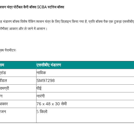
्वसन यंत्र पोर्टेबल कैरी बॉक्स SCBA स्टोरेज बॉक्स
ह भंडारण बॉक्स विशेष पैकिंग श्वसन यंत्र के लिए डिज़ाइन किया गया है, प्रति बॉक्स पैक एक टुकड़ा एससीबी
ॉम्पैक्ट आकार और ले जाने में आसान।
ुख्य पैरामीटरः
नाम
एससीबीए भंडारण
नाविक
्रांड
SM97298
मॉडल
पीई
ामग्री
नारंगी
ंग
76 x 48 x 30 सेमी
आकार
वजन
5 किलो