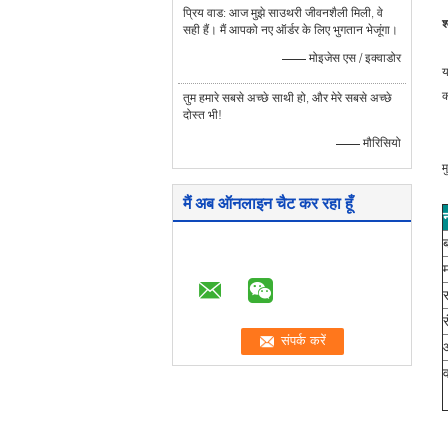
प्रिय वाड: आज मुझे साउथरी जीवनशैली मिली, वे
श
सही हैं। मैं आपको नए ऑर्डर के लिए भुगतान भेजूंगा।
—— मोइजेस एस / इक्वाडोर
य
क
तुम हमारे सबसे अच्छे साथी हो, और मेरे सबसे अच्छे
दोस्त भी!
—— मौरिसियो
म
मैं अब ऑनलाइन चैट कर रहा हूँ
ब
स
र