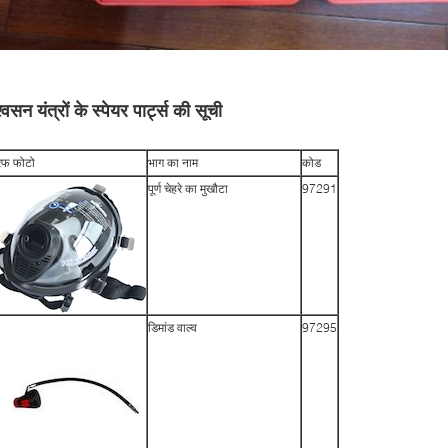
्वसन यंत्रों के स्पेयर पार्ट्स की सूची
रेफ फोटो
भाग का नाम
कोड
पूर्ण चेहरे का मुखौटा
97291
डिमांड वाल्व
97295