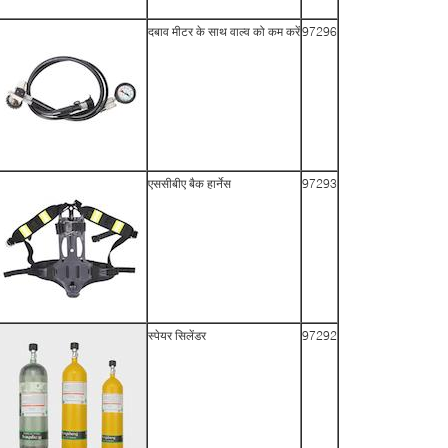
दबाव मीटर के साथ वाल्व को कम करें
97296
एससीबीए बैक हार्नेस
97293
स्पेयर सिलेंडर
97292