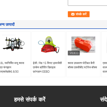
न्य उत्पादों
.8L स्वनिर्मित वायु श्वास
ईसी / मेड 15 मिनट इमरजेंसी
श्वास उपकरण पोर्टेबल कैरी
एससी
ंत्र फंगझान
एस्केप ब्रीदिंग डिवाइस
बॉक्स एससीबीए स्टोरेज बॉक्स
वाल्
रएचजेडके6.8/30
फ़ांगज़ान EEBD
वाल्
हमसे संपर्क करें
संद