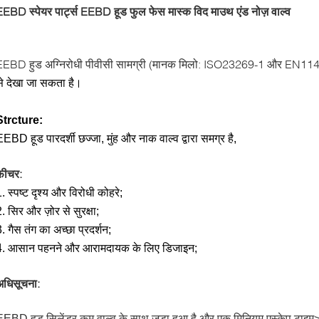
EEBD स्पेयर पार्ट्स EEBD हूड फुल फेस मास्क विद माउथ एंड नोज़ वाल्व
EEBD हुड अग्निरोधी पीवीसी सामग्री (मानक मिलो: ISO23269-1 और EN1146)
से देखा जा सकता है।
Strcture:
EBD हूड पारदर्शी छज्जा, मुंह और नाक वाल्व द्वारा समग्र है,
फ़ीचर:
. स्पष्ट दृश्य और विरोधी कोहरे;
. सिर और ज़ोर से सुरक्षा;
. गैस तंग का अच्छा प्रदर्शन;
4. आसान पहनने और आरामदायक के लिए डिजाइन;
अधिसूचना:
EEBD हुड सिलेंडर कम वाल्व के साथ जुड़ा हुआ है और एक मिनियम एस्केप टाइम