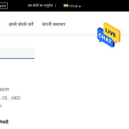
एक बोली का अनुरोध
|
rch
Hindi
ण
हमसे संपर्क करें
कंपनी समाचार
RMOR
，CE，MED
1
ियमों: