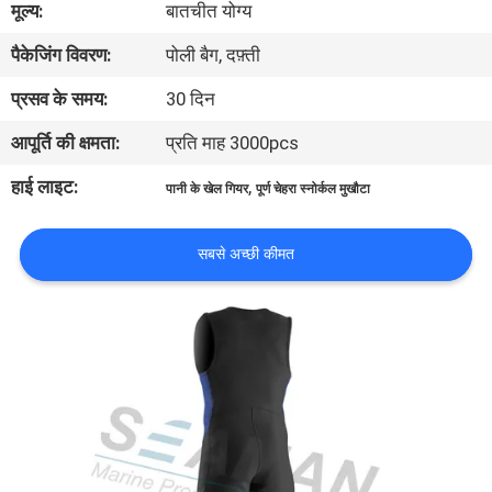
मूल्य:
बातचीत योग्य
भ्रमण
पैकेजिंग विवरण:
पोली बैग, दफ़्ती
गुणवत्ता
प्रसव के समय:
30 दिन
नियंत्रण
आपूर्ति की क्षमता:
प्रति माह 3000pcs
हाई लाइट:
,
पानी के खेल गियर
पूर्ण चेहरा स्नोर्कल मुखौटा
COMPANY
NEWS
सबसे अच्छी कीमत
साइटमैप
PRIVACY
POLICY