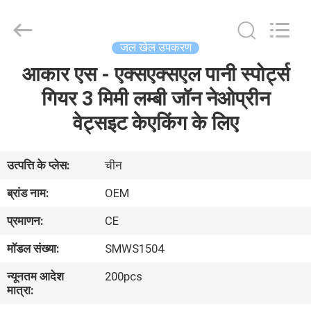
Jiaxing
Seaman
Marine
Co.,Ltd..
All
जल खेल उपकरण
Rights
Reserved.
आकार एस - एक्सएक्सएल पानी स्पोर्ट्स
घर
गियर 3 मिमी लम्बी जॉन नेओप्रीन
उत्पादों
वेट्सइट केएकिंग के लिए
वीडियो
उत्पत्ति के प्लेस:
चीन
ब्रांड नाम:
OEM
हमारे
प्रमाणन:
CE
बारे
मॉडल संख्या:
SMWS1504
में
न्यूनतम आदेश
200pcs
मात्रा:
कारखाना