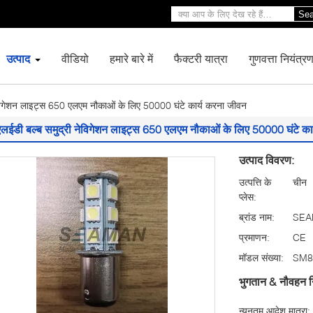
Sea
उत्पाद
वीडियो
हमारे बारे में
फैक्टरी यात्रा
गुणवत्ता नियंत्र
ेविगेशन लाइट्स 650 एलएम नौकाओं के लिए 50000 घंटे कार्य करना जीवन
एलईडी बल्ब समुद्री नेविगेशन लाइट्स 650 एलएम नौकाओं के लिए 50000 घंटे का
उत्पाद विवरण:
उत्पत्ति के
चीन
प्लेस:
ब्रांड नाम:
SEA
प्रमाणन:
CE
मॉडल संख्या:
SM8
भुगतान & नौवहन न
न्यूनतम आदेश मात्रा: