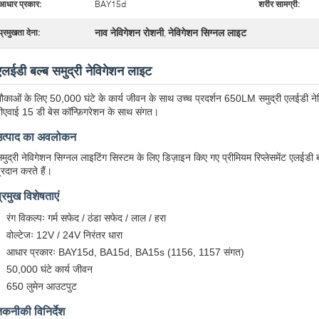
आधार प्रकार:
BAY15d
शरीर सामग्री:
नाव नेविगेशन रोशनी
नेविगेशन सिग्नल लाइट
प्रमुखता देना:
,
एलईडी बल्ब समुद्री नेविगेशन लाइट
ौकाओं के लिए 50,000 घंटे के कार्य जीवन के साथ उच्च प्रदर्शन 650LM समुद्री एलईडी 
ीएवाई 15 डी बेस कॉन्फ़िगरेशन के साथ संगत।
उत्पाद का अवलोकन
मुद्री नेविगेशन सिग्नल लाइटिंग सिस्टम के लिए डिज़ाइन किए गए प्रीमियम रिप्लेसमेंट एलईडी 
्रदान करते हैं।
्रमुख विशेषताएं
रंग विकल्पः गर्म सफेद / ठंडा सफेद / लाल / हरा
वोल्टेजः 12V / 24V निरंतर धारा
आधार प्रकारः BAY15d, BA15d, BA15s (1156, 1157 संगत)
50,000 घंटे कार्य जीवन
650 लुमेन आउटपुट
तकनीकी विनिर्देश