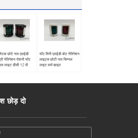
ास्टिक छोटे नाव एलईडी
यॉट मिनी एलईडी बोट नेविगेशन
्री नेविगेशन रोशनी यॉट
लाइट्स छोटी नाव सिग्नल
्नल लाइट डीसी 12 वी
लाइट वार्म व्हाइट
ेश छोड़ दो