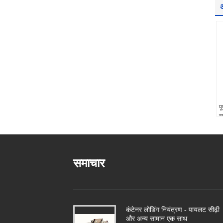
अ
प
स
स
ल
समाचार
कंटेनर लोडिंग नियंत्रण - पायलट सीढ़ी
और अन्य सामान एक साथ