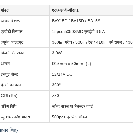
मॉडल
एसएमएनवी-बीएल1
आधार विकल्प
BAY15D / BA15D / BA15S
एलईडी विन्यास
18pcs 5050SMD एलईडी 3.5W
ल्यूमेन आउटपुट
360lm ग्रीन / 380lm रेड / 410lm गर्म सफेद / 430
बिजली की खपत
3.0W
आयाम
D15mm x 50mm ((L)
इनपुट वोल्ट
12/24V DC
देखने का कोण
360°
CRI (Ra)
>80
पैकिंग विधि
सफेद बॉक्स या ब्लिस्टर कार्ड
न्यूनतम आदेश मात्रा
500pcs प्रत्येक मॉडल
त्पाद चित्र