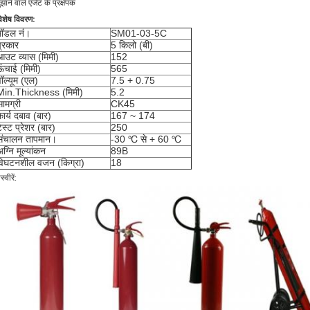
ुझाने वाले एजेंट के प्रक्षेपक
िशेष विवरण:
मॉडल नं।
SM01-03-5C
प्रकार
5 किलो (बी)
आउट व्यास (मिमी)
152
ऊंचाई (मिमी)
565
ॉल्यूम (एल)
7.5 + 0.75
Min.Thickness (मिमी)
5.2
ामग्री
CK45
ार्य दबाव (बार)
167 ~ 174
ेस्ट प्रेशर (बार)
250
संचालन तापमान।
-30 ℃ से + 60 ℃
ग्नि मूल्यांकन
89B
विघटनशील वजन (किग्रा)
18
स्वीरें: