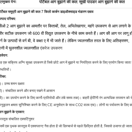
पोर्टेबल आग बुझाने की कल
सूखी पाउडर आग बुझाने की कल
प्रमुखता देना:
,
ोर्टेबल समुद्री आग बुझाने की कल 7 किलो कार्बन डाइऑक्साइड भंडारण दबाव
त्पाद परिचय:
ीओ 2 आग बुझाने का आमतौर पर किताबों, तेल, अभिलेखागार, महंगे उपकरण से आग लगाने के 
र सटीक उपकरण जो 600 वी विद्युत उपकरण के नीचे काम करते हैं।
आग की आग पर लागू होन
र्ग के उत्पादों से वर्ग बी, वे कक्षा ए में भी जाते हैं।
लेकिन ज्वलनशील तरल के लिए अतिक्रमण,
ानी में घुलनशील ज्वलनशील
एंकरेज
उपकरण
वेदन:
ह एक सक्रिय अग्नि सुरक्षा उपकरण है जिसे छोटे आग में बुझाने या नियंत्रित करने के लिए प्रयोग किया जाता
्थितियों।
़ीचर:
)। उच्च शमन दक्षता
ी)। संचालित करने और बनाए रखने में आसान
ी)। का उपयोग करने के लिए कार्गो-प्रतिरोधी और लंबे समय तक)। बाहरी ईपीॉनी रंग अत्यधिक तापमान को रोक
नुकूलन क्षमता सुनिश्चित करने के लिए CE अनुमोदन के साथ CO2 वाल्व एफ)। लोगों या पर्यावरण के लिए क
ग बुझाने के प्रकार:
ारतूस संचालित एक्सटिंगुशर
समें एक पृथक कारतूस में एक्सप्लान्ट गैस होता है जो डिस्चार्ज से पहले छिद्रित होती है, जिससे उजागर हो जाता