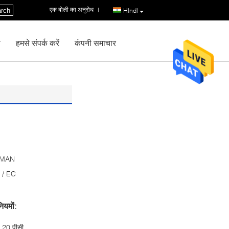
एक बोली का अनुरोध
|
rch
Hindi
ण
हमसे संपर्क करें
कंपनी समाचार
MAN
 / EC
ियमों:
20 पीसी