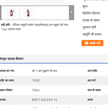
मूल्य:
पैकेजिंग विवरण:
प्रसव के समय:
बड़ी छवि :
पोर्टेबल समुद्री कार्बन डाइऑक्साइड आग बुझाने की कल
भुगतान शर्तें:
7kgs भंडारण दबाव
आपूर्ति की क्षमता:
संपर्क करें
िस्तृत उत्पाद विवरण
उत्पाद का नाम:
को 2 आग बुझाने की कल
आग एजेंट:
एजेंट का वजन:
7KGS
आग वर्ग:
दबाव परीक्षण:
23bar
काम के दबाव:
मानक:
EN3-7,3-8,3-9,3-10
वजन: