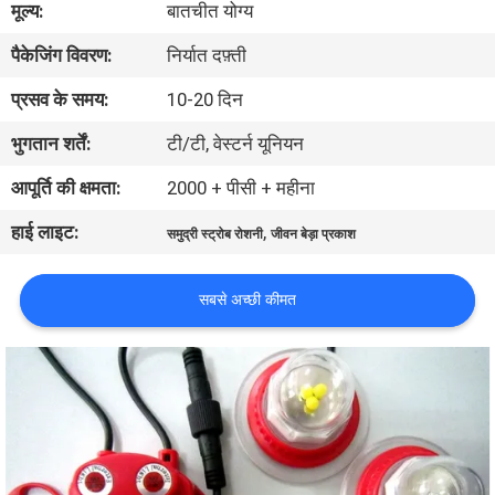
मूल्य:
बातचीत योग्य
भ्रमण
पैकेजिंग विवरण:
निर्यात दफ़्ती
गुणवत्ता
प्रसव के समय:
10-20 दिन
नियंत्रण
भुगतान शर्तें:
टी/टी, वेस्टर्न यूनियन
आपूर्ति की क्षमता:
2000 + पीसी + महीना
COMPANY
हाई लाइट:
,
NEWS
समुद्री स्ट्रोब रोशनी
जीवन बेड़ा प्रकाश
सबसे अच्छी कीमत
साइटमैप
PRIVACY
POLICY