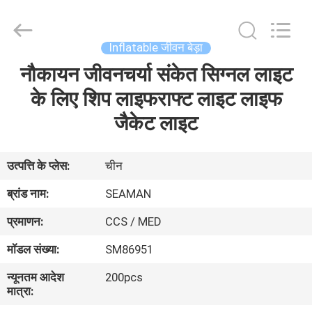
Jiaxing
Seaman
Marine
Co.,Ltd..
All
Inflatable जीवन बेड़ा
Rights
Reserved.
नौकायन जीवनचर्या संकेत सिग्नल लाइट
घर
के लिए शिप लाइफराफ्ट लाइट लाइफ
उत्पादों
जैकेट लाइट
वीडियो
उत्पत्ति के प्लेस:
चीन
ब्रांड नाम:
SEAMAN
हमारे
प्रमाणन:
CCS / MED
बारे
मॉडल संख्या:
SM86951
में
न्यूनतम आदेश
200pcs
मात्रा:
कारखाना