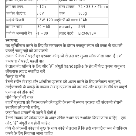
हल्की तीव्रता के अंदर
> 0.5cd
प्रकाश का रंग:
सफेद
काम का समय:
> 12h
बाहर आकार
72 × 38.8 × 41mm
कार्यरत वोल्टेज:
3.6V
वजन
305g
एलईडी बिजली
0.5W, 120 एमए
बैटरी की क्षमता
13Ah
तापमान सीमा:
-30 ~ 65
waranty
5 वर्ष
पानी के अस्थायी रेंज
-1 ~ 30
लाइट बैटरी
ER34615M
स्थापना:
यह सुनिश्चित करने के लिए कि महासागर के दौरान मजबूत कंपन की वजह से हाथ की
सफ़ाई चालू नहीं की जा सकती
लदान, पैकिंग से पहले हर प्रकाश को हाथों से छल पर सुरक्षा लॉक जोड़ा जाता है। तो
स्थापना से पहले, पहली बात
है ताला बंद खींचने के लिए और "हे" अंगूठी handspike के छेद में फिट कृपया अनुसार
लीफराफ लाइट स्थापित करें
चित्रों के नीचे
बैटरी शरीर से बाह्य और आंतरिक प्रकाश को अलग करने के लिए कनेक्टर चालू करें;
लाईफराफ्फ़े के कपड़े के माध्यम से बाह्य प्रकाश को पार करें और चंदवा के शीर्ष पर बाहरी
प्रकाश को ठीक करें
नीचे चित्रों की तरह
बाहरी प्रकाश को फिक्स करने की पद्धति के रूप में समान प्रकाश की अंदरूनी रोशनी
स्थापित की जानी चाहिए,
जहां शिक्षा आसानी से पढ़ने में होती है।
बैटरी निकाय को लीफराफट के अंदर उचित स्थान पर स्थापित किया जाना चाहिए। एक
ओर, "हे" अंगूठी तय होनी चाहिए
कंधे से अंदरूनी कोड़ा से कुछ के साथ कोर्ड से इतना है कि इसे स्वचालित रूप से सक्रिय
करने के लिए निकाला जाना चाहिए