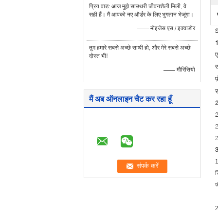
प्रिय वाड: आज मुझे साउथरी जीवनशैली मिली, वे
सही हैं। मैं आपको नए ऑर्डर के लिए भुगतान भेजूंगा।
—— मोइजेस एस / इक्वाडोर
S
1
तुम हमारे सबसे अच्छे साथी हो, और मेरे सबसे अच्छे
ए
दोस्त भी!
स
—— मौरिसियो
फ
स
मैं अब ऑनलाइन चैट कर रहा हूँ
2
2
2
2
3
1
ज
ज
2