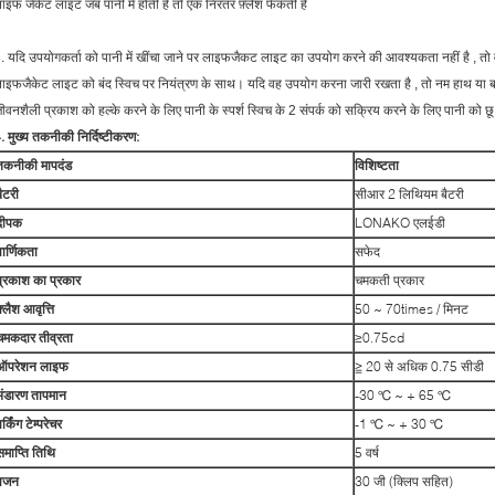
ाइफ जेकेट लाइट जब पानी में होती है तो एक निरंतर फ़्लैश फेंकती है
.
यदि उपयोगकर्ता को पानी में खींचा जाने पर लाइफजैकट लाइट का उपयोग करने की आवश्यकता नहीं है
,
तो
ाइफजैकेट लाइट को बंद स्विच पर नियंत्रण के साथ। यदि वह उपयोग करना जारी रखता है
,
तो नम हाथ या ब
ीवनशैली प्रकाश को हल्के करने के लिए पानी के स्पर्श स्विच के 2 संपर्क को सक्रिय करने के लिए पानी को छ
. मुख्य तकनीकी निर्दिष्टीकरण:
तकनीकी मापदंड
विशिष्टता
बैटरी
सीआर 2 लिथियम बैटरी
दीपक
LONAKO एलईडी
वार्णिकता
सफेद
प्रकाश का प्रकार
चमकती प्रकार
़्लैश आवृत्ति
50 ~ 70times / मिनट
चमकदार तीव्रता
≥0.75cd
ऑपरेशन लाइफ
≧ 20 से अधिक 0.75 सीडी
भंडारण तापमान
-30 ℃ ~ + 65 ℃
र्किंग टेम्परेचर
-1 ℃ ~ + 30 ℃
समाप्ति तिथि
5 वर्ष
वजन
30 जी (क्लिप सहित)