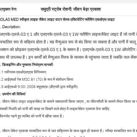
समुद्री स्ट्रोब रोशनी
जीवन बेड़ा प्रकाश
प्रमुखता देना:
,
OLAS MED स्वीकृत लाइफ़ जैकेट लाइट वाटर सेल्फ-एक्टिवेटिंग फ्लैशिंग एसओएस लाइट
. Decription:
लएनके-एलजे-03 ए 1 और एलएनके-एलजे-03 ए 1W फ्लैशिंग लाइफजैकेट लाइट हैं जो पानी के 
्वचालित रूप से सक्रिय होता है।
यह मैन्युअल रूप से बंद किया जा सकता है और पानी में चाल
़ंक्शन को छोड़कर एलएनके-एलजे-03 ए 1 के समान है।
एलएनके-एलजे-03 ए 1W ऑपरेटिंग अन
ाथ भी उपलब्ध है।
इन कार्यों को मैन्युअल स्विच के माध्यम से पहुंचाया जाता है जबकि जल सेंसर
. डिजाइनिंग और गुणवत्ता नियंत्रण मानकों:
.1 नवीनतम एसओएलएएस विनियमन;
.2 आईएमओ रेस MSC.81 (70) के रूप में संशोधन किया
.3 आईएसओ 9 00: 2008 क्यूएमएस (डीएनवी द्वारा स्वीकृति)
. उपयोग की विधियां
.
जीवन जेकेट लाइट लाइफजेकेट के सामने जबरदस्ती किया जाएगा
,
या
जीवनशैली के
सामने तैयार किया जा
िसकी स्थिति को पानी की सतह पर दिखने वाले क्षेत्र में लाइफजेकेट प्रकाश देना चाहिए
ीवनजेट पहने हुए व्यक्ति को पानी में खींचा जाता है।
.
जीवन जेकेट प्रकाश स्वचालित रूप से जल सक्रियण के साथ खुला हो सकता है। स्वैच्छ स्वचालित रूप से 