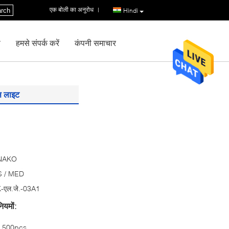
एक बोली का अनुरोध
|
rch
Hindi
ण
हमसे संपर्क करें
कंपनी समाचार
स लाइट
NAKO
 / MED
-एल.जे.-03A1
ियमों:
500pcs