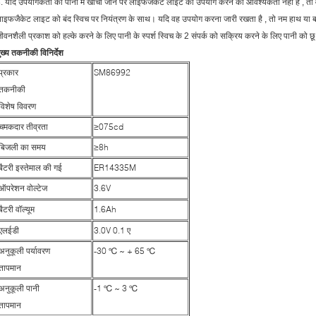
.
यदि उपयोगकर्ता को पानी में खींचा जाने पर लाइफजैकट लाइट का उपयोग करने की आवश्यकता नहीं है
,
तो
ाइफजैकेट लाइट को बंद स्विच पर नियंत्रण के साथ। यदि वह उपयोग करना जारी रखता है
,
तो नम हाथ या ब
ीवनशैली प्रकाश को हल्के करने के लिए पानी के स्पर्श स्विच के 2 संपर्क को सक्रिय करने के लिए पानी को छ
ुख्य तकनीकी विनिर्देश
प्रकार
SM86992
तकनीकी
विशेष विवरण
चमकदार तीव्रता
≥075cd
बिजली का समय
≥8h
बैटरी इस्तेमाल की गई
ER14335M
ऑपरेशन वोल्टेज
3.6V
बैटरी वॉल्यूम
1.6Ah
एलईडी
3.0V 0.1 ए
अनुकूली पर्यावरण
-30 ℃ ~ + 65 ℃
तापमान
अनुकूली पानी
-1 ℃ ~ 3 ℃
तापमान