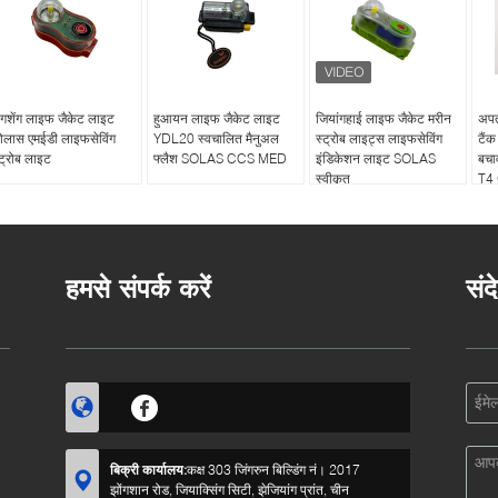
ोंगशेंग लाइफ जैकेट लाइट
हुआयन लाइफ जैकेट लाइट
जियांगहाई लाइफ जैकेट मरीन
अपत
ोलास एमईडी लाइफसेविंग
YDL20 स्वचालित मैनुअल
स्ट्रोब लाइट्स लाइफसेविंग
टैंक
्ट्रोब लाइट
फ्लैश SOLAS CCS MED
इंडिकेशन लाइट SOLAS
बचा
स्वीकृत
T4
हमसे संपर्क करें
संद
बिक्री कार्यालय:
कक्ष 303 जिंगरुन बिल्डिंग नं। 2017
झोंगशान रोड, जियाक्सिंग सिटी, झेजियांग प्रांत, चीन