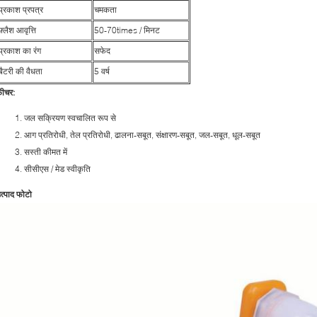
प्रकाश प्रपत्र
चमकता
फ़्लैश आवृत्ति
50-70times / मिनट
प्रकाश का रंग
सफेद
बैटरी की वैधता
5 वर्ष
़ीचर:
जल सक्रियण स्वचालित रूप से
आग प्रतिरोधी, तेल प्रतिरोधी, ढालना-सबूत, संक्षारण-सबूत, जल-सबूत, धूल-सबूत
सस्ती कीमत में
सीसीएस / मेड स्वीकृति
त्पाद फोटो