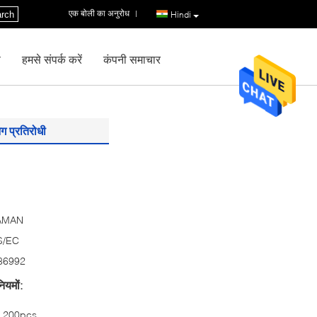
एक बोली का अनुरोध
|
rch
Hindi
ण
हमसे संपर्क करें
कंपनी समाचार
ग प्रतिरोधी
AMAN
S/EC
86992
ियमों:
200pcs