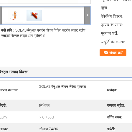
मूल्य:
पैकेजिंग विवरण:
प्रसव के समय:
बड़ी छवि :
SOLAS मैनुअल प्रारंभ जीवन निहित स्ट्रोब लाइट फ्लैश
भुगतान शर्तें:
एलईडी सिग्नल लाइट आग प्रतिरोधी
आपूर्ति की क्षमता:
संपर्क करें
िस्तृत उत्पाद विवरण
SOLAS मैनुअल जीवन जैकेट प्रकाश
उत्पाद का नाम:
आवेदन:
बैटरी:
लिथियम
प्रकाश स्रोत:
Lum:
> 0.75cd
वर्किंग समय:
मानक:
सोलास 74/96
गारंटी: