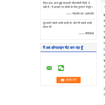
प्रिय वाड: आज मुझे साउथरी जीवनशैली मिली, वे
सही हैं। मैं आपको नए ऑर्डर के लिए भुगतान भेजूंगा।
—— मोइजेस एस / इक्वाडोर
ए
d
तुम हमारे सबसे अच्छे साथी हो, और मेरे सबसे अच्छे
य
दोस्त भी!
प
—— मौरिसियो
उ
ज
मैं अब ऑनलाइन चैट कर रहा हूँ
(
ल
उ
1
ज
ज
2
ल