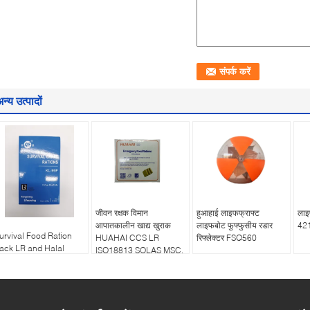
न्य उत्पादों
जीवन रक्षक विमान
हुआहाई लाइफफ्राफ्ट
लाइ
आपातकालीन खाद्य खुराक
लाइफबोट फुफ्फुसीय रडार
42
urvival Food Ration
HUAHAI CCS LR
रिफ्लेक्टर FSQ560
ack LR and Halal
ISO18813 SOLAS MSC.
ertificate 5 Years Life
218 ((82)