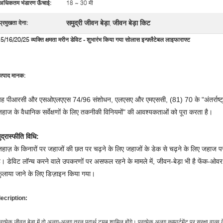
अधिकतम भंडारण ऊँचाई:
18 ~ 30 मी
समुद्री जीवन बेड़ा
जीवन बेड़ा किट
प्रमुखता देना:
,
5/16/20/25 व्यक्ति क्षमता मरीन डेविट - शुभारंभ किया गया सोलास इन्फ़्लैटेबल लाइफाराफ्ट
त्पाद मानक:
ह पीआरसी और एसओएलएएस 74/96 संशोधन, एलएसए और एमएससी, (81) 70 के "अंतर्राष्ट्रीय
हाज के वैधानिक सर्वेक्षणों के लिए तकनीकी विनियमों" की आवश्यकताओं को पूरा करता है।
ुद्रास्फीति विधि:
हाज़ के किनारों पर जहाजों की छत पर चढ़ने के लिए जहाजों के डेक से चढ़ने के लिए जहाज 
ै। डेविट लॉन्च करने वाले उपकरणों पर असफल रहने के मामले में, जीवन-बेड़ा भी है फेंक-ओवर 
ुलाया जाने के लिए डिज़ाइन किया गया।
ecription:
्रत्येक जीवन बेड़ा में दो अलग-अलग तरल पदार्थ ट्यूब शामिल होंगे।
प्रत्येक अलग कम्पार्टमेंट पर सुरक्षा वाल