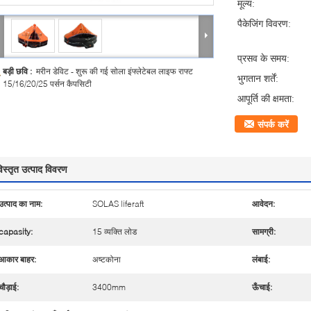
मूल्य:
पैकेजिंग विवरण:
प्रसव के समय:
बड़ी छवि :
मरीन डेविट - शुरू की गई सोला इंफ्लेटेबल लाइफ राफ्ट
भुगतान शर्तें:
15/16/20/25 पर्सन कैपसिटी
आपूर्ति की क्षमता:
संपर्क करें
िस्तृत उत्पाद विवरण
उत्पाद का नाम:
SOLAS liferaft
आवेदन:
capasity:
15 व्यक्ति लोड
सामग्री:
आकार बाहर:
अष्टकोना
लंबाई:
चौड़ाई:
3400mm
ऊँचाई: