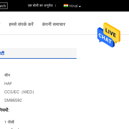
एक बोली का अनुरोध
|
rch
Hindi
ण
हमसे संपर्क करें
कंपनी समाचार
िटी
चीन
HAF
CCS/EC（MED）
SM86592
ियमों:
1 पीसी