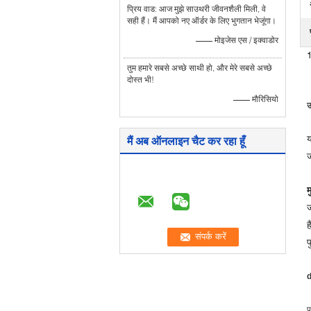
प्रिय वाड: आज मुझे साउथरी जीवनशैली मिली, वे
सही हैं। मैं आपको नए ऑर्डर के लिए भुगतान भेजूंगा।
—— मोइजेस एस / इक्वाडोर
1
तुम हमारे सबसे अच्छे साथी हो, और मेरे सबसे अच्छे
दोस्त भी!
—— मौरिसियो
उ
य
मैं अब ऑनलाइन चैट कर रहा हूँ
ज
म
ज
ह
फ
d
प