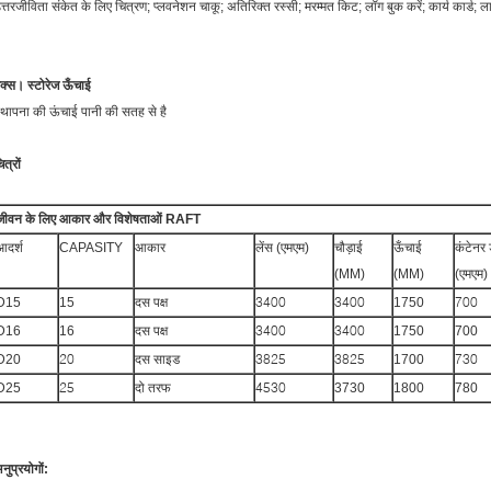
त्तरजीविता संकेत के लिए चित्रण;
प्लवनेशन चाकू;
अतिरिक्त रस्सी;
मरम्मत किट;
लॉग बुक करें;
कार्य कार्ड;
ला
ैक्स। स्टोरेज ऊँचाई
्थापना की ऊंचाई पानी की सतह से है
ित्रों
जीवन के लिए आकार और विशेषताओं RAFT
आदर्श
CAPASITY
आकार
लेंस (एमएम)
चौड़ाई
ऊँचाई
कंटेनर
(MM)
(MM)
(एमएम)
दस पक्ष
3400
3400
700
D15
15
1750
3400
3400
D16
16
दस पक्ष
1750
700
20
दस साइड
3825
3825
730
D20
1700
25
4530
D25
दो तरफ
3730
1800
780
नुप्रयोगों: