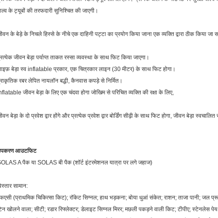
ाल्व के ट्यूबों की तरफदारी सुनिश्चित की जाएगी।
ीवन के बेड़े के निचले हिस्से के नीचे एक दाहिनी पट्टा का प्रयोग किया जाना एक व्यक्ति द्वारा ठीक किया जा 
्रत्येक जीवन बेड़ा पर्याप्त ताकत रस्सा व्यवस्था के साथ फिट किया जाएगा।
ाइफ़ बेड़ा स्व inflatable प्रकार, एक चित्रकार लाइन (30 मीटर) के साथ फिट होगा।
्राकृतिक रबर लेपित नायलॉन बद्धी, कैनवास कपड़े से निर्मित।
nflatable जीवन बेड़ा के लिए एक चंदवा होगा जोखिम से परिचित व्यक्ति की रक्षा के लिए,
ीवन बेड़ा के दो प्रवेश द्वार होंगे और प्रत्येक प्रवेश द्वार बोर्डिंग सीढ़ी के साथ फिट होगा, जीवन बेड़ा स्वचालि
उपकरण आउटफिट
OLAS A पैक या SOLAS बी पैक (शॉर्ट इंटरमेशनल यात्रा पर लगे जहाज)
िस्तार सामान:
फएसी (प्राथमिक चिकित्सा किट);
रॉकेट सिग्नल;
हाथ भड़कना;
बोया धुआं संकेत;
राशन;
ताजा पानी;
जल प्र
िन खोलने वाला;
सीटी;
रडार रिफ्लेक्टर;
डेलाइट सिग्नल मिरर;
मछली पकड़ने वाली किट;
टीपीए;
स्टेनलेस पेय