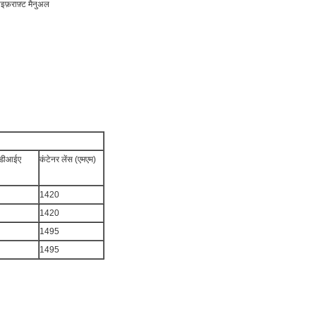
इफ़राफ़्ट मैनुअल
 डीआईए
कंटेनर लेंस (एमएम)
1420
1420
1495
1495