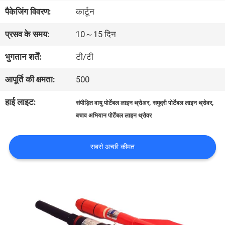
पैकेजिंग विवरण:
कार्टून
कारखाना
प्रसव के समय:
10～15 दिन
भ्रमण
भुगतान शर्तें:
टी/टी
गुणवत्ता
आपूर्ति की क्षमता:
500
नियंत्रण
हाई लाइट:
,
,
संपीड़ित वायु पोर्टेबल लाइन थ्रोअर
समुद्री पोर्टेबल लाइन थ्रोवर
बचाव अभियान पोर्टेबल लाइन थ्रोवर
COMPANY
सबसे अच्छी कीमत
NEWS
साइटमैप