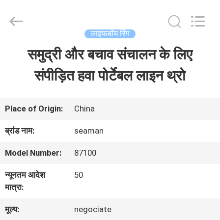
2026
Jiaxing
Seaman
Marine
लाइफबॉय रिंग
Co.,Ltd..
All
समुद्री और बचाव संचालन के लिए
घर
Rights
Reserved.
संपीड़ित हवा पोर्टेबल लाइन थ्रो
उत्पादों
Place of Origin:
China
वीडियो
ब्रांड नाम:
seaman
Model Number:
87100
हमारे
न्यूनतम आदेश
50
बारे
मात्रा:
में
मूल्य:
negociate