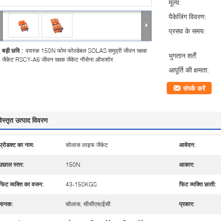
मूल्य:
पैकेजिंग विवरण:
प्रसव के समय:
बड़ी छवि :
वयस्क 150N फोम फोल्डेबल SOLAS समुद्री जीवन रक्षक
भुगतान शर्तें:
जैकेट RSCY-A6 जीवन रक्षक जैकेट नौसेना ऑफशोर
आपूर्ति की क्षमता:
संपर्क करें
िस्तृत उत्पाद विवरण
प्रोडक्ट का नाम:
सोलास लाइफ जैकेट
आवेदन:
उछाल स्तर:
150N
आकार:
फिट व्यक्ति का वजन:
43-150KGS
फिट व्यक्ति छाती:
मानक:
सोलास, सीसीएस/ईसी
प्रकार: