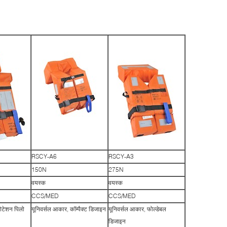
RSCY-A6
RSCY-A3
150N
275N
वयस्क
वयस्क
CCS/MED
CCS/MED
लोटेशन पिलो
यूनिवर्सल आकार, कॉम्पैक्ट डिजाइन​
यूनिवर्सल आकार, फोल्डेबल
डिजाइन​