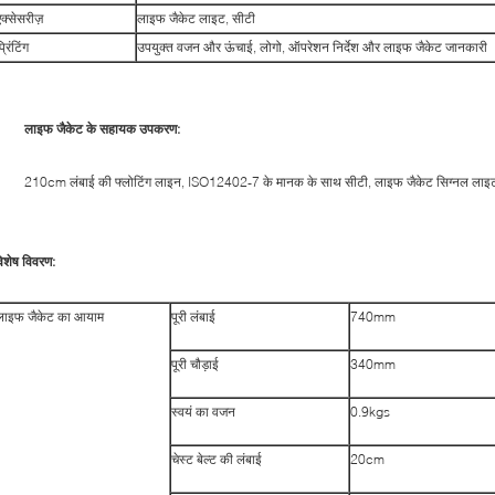
एक्सेसरीज़
लाइफ जैकेट लाइट, सीटी
्रिंटिंग
उपयुक्त वजन और ऊंचाई, लोगो, ऑपरेशन निर्देश और लाइफ जैकेट जानकारी
लाइफ जैकेट के सहायक उपकरण:
210cm लंबाई की फ्लोटिंग लाइन, ISO12402-7 के मानक के साथ सीटी, लाइफ जैकेट सिग्नल लाइट 
िशेष विवरण:
लाइफ जैकेट का आयाम
पूरी लंबाई
740mm
पूरी चौड़ाई
340mm
स्वयं का वजन
0.9kgs
चेस्ट बेल्ट की लंबाई
20cm