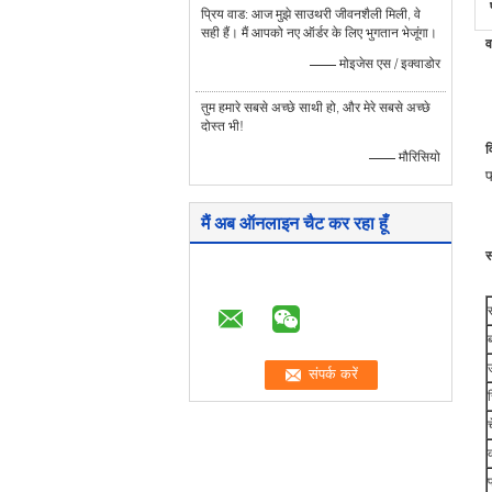
प्रिय वाड: आज मुझे साउथरी जीवनशैली मिली, वे
सही हैं। मैं आपको नए ऑर्डर के लिए भुगतान भेजूंगा।
व
—— मोइजेस एस / इक्वाडोर
तुम हमारे सबसे अच्छे साथी हो, और मेरे सबसे अच्छे
दोस्त भी!
व
—— मौरिसियो
फ
मैं अब ऑनलाइन चैट कर रहा हूँ
स
र
च