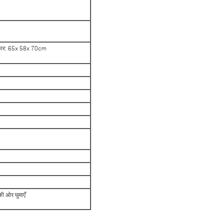
आकार: 65x 58x 70cm
की ओर घुमाएँ