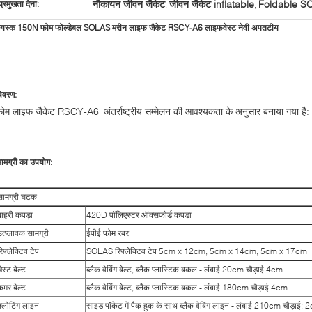
नौकायन जीवन जैकेट
जीवन जैकेट inflatable
Foldable SOL
प्रमुखता देना:
,
,
यस्क 150N फोम फोल्डेबल SOLAS मरीन लाइफ जैकेट RSCY-A6 लाइफवेस्ट नेवी अपतटीय
िवरण:
ोम लाइफ जैकेट RSCY-A6 अंतर्राष्ट्रीय सम्मेलन की आवश्यकता के अनुसार बनाया गया है: 
ामग्री का उपयोग:
सामग्री घटक
बाहरी कपड़ा
420D पॉलिएस्टर ऑक्सफोर्ड कपड़ा
उत्प्लावक सामग्री
ईपीई फोम रबर
िफ्लेक्टिव टेप
SOLAS रिफ्लेक्टिव टेप 5cm x 12cm, 5cm x 14cm, 5cm x 17cm
ेस्ट बेल्ट
ब्लैक वेबिंग बेल्ट, ब्लैक प्लास्टिक बकल - लंबाई 20cm चौड़ाई 4cm
कमर बेल्ट
ब्लैक वेबिंग बेल्ट, ब्लैक प्लास्टिक बकल - लंबाई 180cm चौड़ाई 4cm
फ्लोटिंग लाइन
साइड पॉकेट में पैक हुक के साथ ब्लैक वेबिंग लाइन - लंबाई 210cm चौड़ाई: