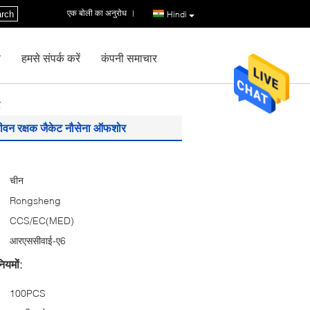
एक बोली का अनुरोध
|
rch
Hindi
ण
हमसे संपर्क करें
कंपनी समाचार
र
वन रक्षक जैकेट नौसेना ऑफशोर
चीन
Rongsheng
CCS/EC(MED)
आरएससीवाई-ए6
ियमों:
100PCS