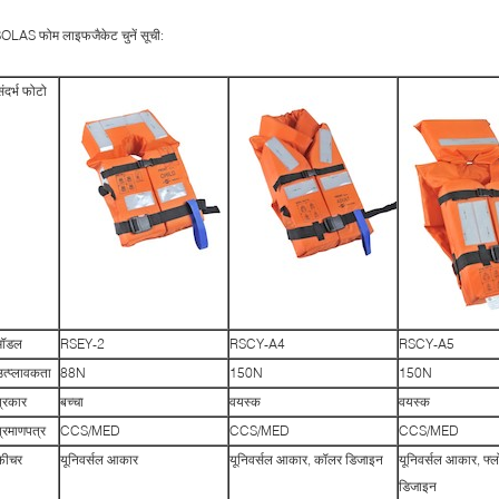
OLAS फोम लाइफजैकेट चुनें सूची:
संदर्भ फोटो
मॉडल
RSEY-2
RSCY-A4
RSCY-A5
उत्प्लावकता
88N
150N
150N
प्रकार
बच्चा
वयस्क
वयस्क
प्रमाणपत्र
CCS/MED
CCS/MED
CCS/MED
फ़ीचर
यूनिवर्सल आकार
यूनिवर्सल आकार, कॉलर डिजाइन
यूनिवर्सल आकार, फ्
डिजाइन